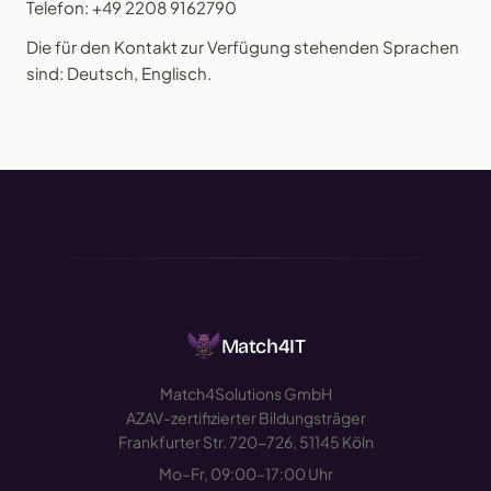
Telefon: +49 2208 9162790
Die für den Kontakt zur Verfügung stehenden Sprachen
sind: Deutsch, Englisch.
Match4IT
Match4Solutions GmbH
AZAV-zertifizierter Bildungsträger
Frankfurter Str. 720-726, 51145 Köln
Mo–Fr, 09:00–17:00 Uhr