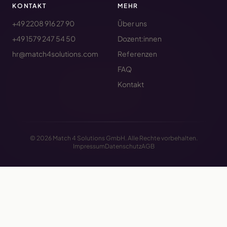
KONTAKT
MEHR
+49 2208 916 27 90
Über uns
+49 1579 247 54 50
Dozent:innen
hr@match4solutions.com
Referenzen
FAQ
Kontakt
© 2026 Match 4 Solutions GmbH. Alle Rechte vorbehalten.
Impressum
Datenschutz
AGB